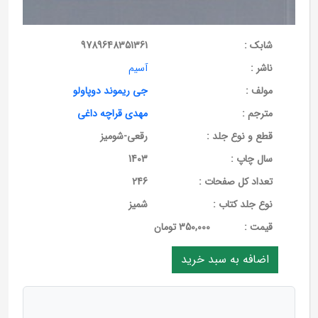
شابک :
9789648351361
ناشر :
آسیم
مولف :
جی ریموند دوپاولو
مترجم :
مهدی قراچه داغی
قطع و نوع جلد :
رقعی-شومیز
سال چاپ :
1403
تعداد کل صفحات :
246
نوع جلد کتاب :
شمیز
قيمت :
350,000 تومان