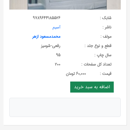
شابک :
9789644185526
ناشر :
آسیم
مولف :
محمدمسعود ازهر
قطع و نوع جلد :
رقعی-شومیز
سال چاپ :
95
تعداد کل صفحات :
200
قيمت :
60,000 تومان