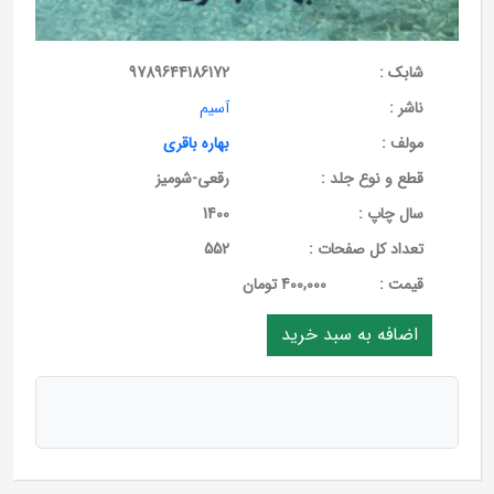
شابک :
9789644186172
ناشر :
آسیم
مولف :
بهاره باقری
قطع و نوع جلد :
رقعی-شومیز
سال چاپ :
1400
تعداد کل صفحات :
552
قيمت :
400,000 تومان