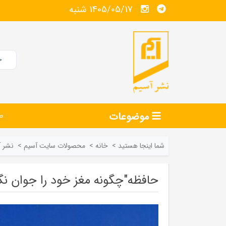
1405/05/17 شنبه
موضوعات
ص
شما اینجا هستید
>
خانه
>
محصولات سايت آسيم
>
نشر آ
حافظه"چگونه مغز خود را جوان نگه