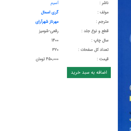
ناشر :
آسیم
مولف :
گری اسمال
مترجم :
مهرناز شهرآرای
قطع و نوع جلد :
رقعی-شومیز
سال چاپ :
1400
تعداد کل صفحات :
320
قيمت :
450,000 تومان