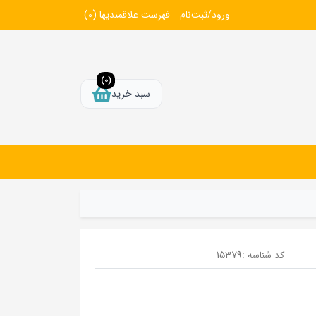
ورود/ثبت‌نام
فهرست علاقمندیها
(0)
(0)
سبد خرید
کد شناسه :
15379