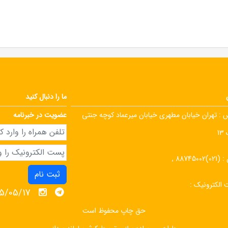
ما را دنبال کنید
 :
تهران خیابان مطهری خیابان میرعماد کوچه جنتی
عضویت در خبرنامه
1
 :
(021)88745002 ,
ثبت نام
الکترونیک :
1405/05/17 
حق چاپ محفوظ است