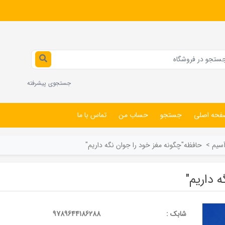
جستجوی پیشرفته
فحه اصلی
جستجو
حساب من
تماس با ما
سيم
>
حافظه"چگونه مغز خود را جوان نگه داریم"
 داریم"
شابک :
9789644186288