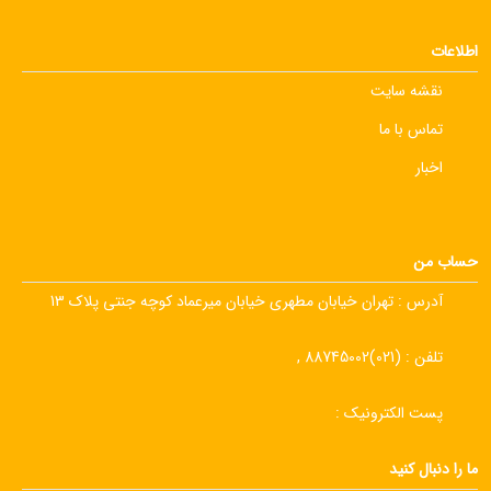
اطلاعات
نقشه سایت
تماس با ما
اخبار
حساب من
آدرس :
تهران خیابان مطهری خیابان میرعماد کوچه جنتی پلاک 13
تلفن :
(021)88745002 ,
پست الکترونیک :
ما را دنبال کنید