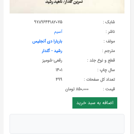
شابک :
9789644182075
ناشر :
آسیم
مولف :
باربارا دی آنجلیس
مترجم :
رشید - گلدار
قطع و نوع جلد :
رقعی-شومیز
سال چاپ :
1401
تعداد کل صفحات :
499
قيمت :
850,000 تومان