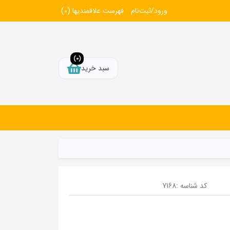
ورود/ثبت‌نام
فهرست علاقمندیها
(0)
(0)
سبد خرید
کد شناسه :
7168