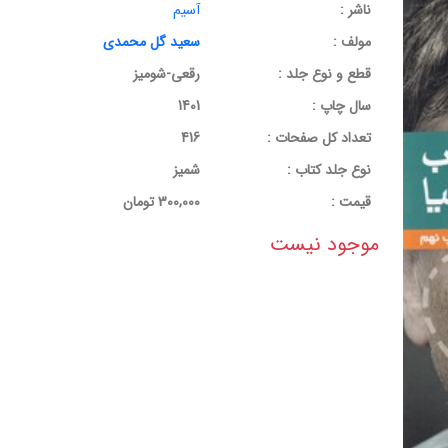
ناشر :
آسیم
مولف :
سعید گل محمدی
قطع و نوع جلد :
رقعی-شومیز
سال چاپ :
1401
تعداد کل صفحات :
416
نوع جلد کتاب :
شمیز
قيمت :
300,000 تومان
موجود نیست