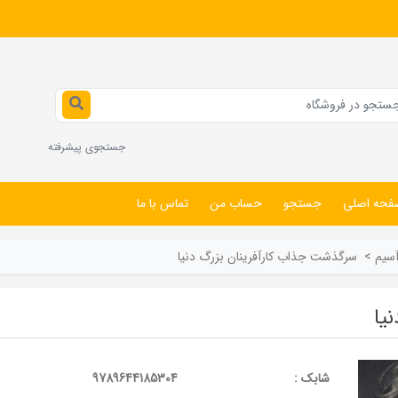
جستجوی پیشرفته
فحه اصلی
جستجو
حساب من
تماس با ما
سيم
>
سرگذشت جذاب کارآفرینان بزرگ دنیا
یا
شابک :
9789644185304